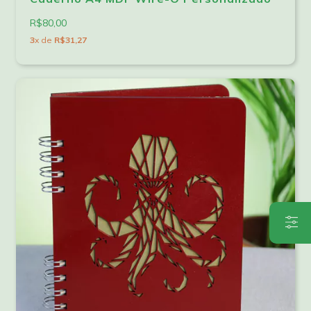
R$80,00
3
x de
R$31,27