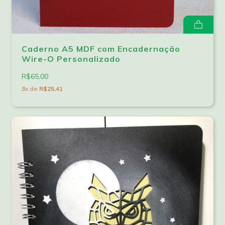
Caderno A5 MDF com Encadernação
Wire-O Personalizado
R$65,00
3
x de
R$25,41