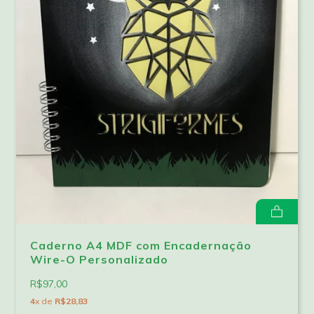
Caderno A4 MDF com Encadernação
Wire-O Personalizado
R$97,00
4
x de
R$28,83