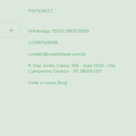
PINTEREST
WhatsApp: 555511997528309
(11)997528309
contato@rotadofazer.com.br
R. Dep. Emílio Carlos, 555 - Sala 101B - Vila
Campesina, Osasco - SP, 06028-010
Visite o nosso Blog!