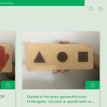
onalizados
MDF
Quadro formas geométricas:
triângulo, círculo e quadrado em
mdf estampado