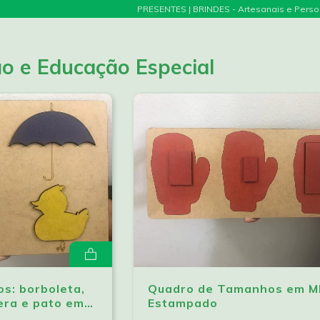
PRESENTES | BRINDES - Artesanais e Pers
ão e Educação Especial
s: borboleta,
Quadro de Tamanhos em 
era e pato em
Estampado